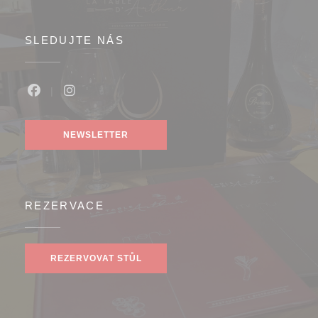
SLEDUJTE NÁS
Facebook ((otevře se v novém okně))
Instagram ((otevře se v novém okně))
NEWSLETTER
REZERVACE
REZERVOVAT STŮL