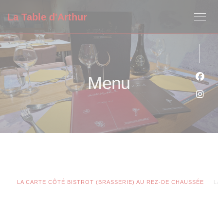
Panel pro správu cookies
La Table d'Arthur
Menu
Face
Inst
LA CARTE CÔTÉ BISTROT (BRASSERIE) AU REZ-DE CHAUSSÉE
L