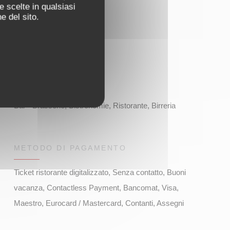
e scelte in qualsiasi
e del sito.
TIPOLOGIA
Bar - Brasserie, Bistronomie, Ristorante, Birreria
METODO DI PAGAMENTO
Ticket ristorante digitalizzato, Senza contatto, Buoni
vacanza, Contactless Payment, Bancomat, Visa,
Maestro, Eurocard / Mastercard, Contanti, Assegni