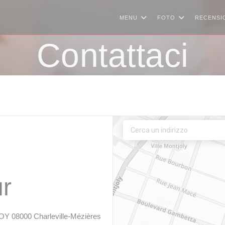
MENU
FOTO
RECENSI
Contattaci
ur
((apre una nuova finestra))
08000 Charleville-Mézières