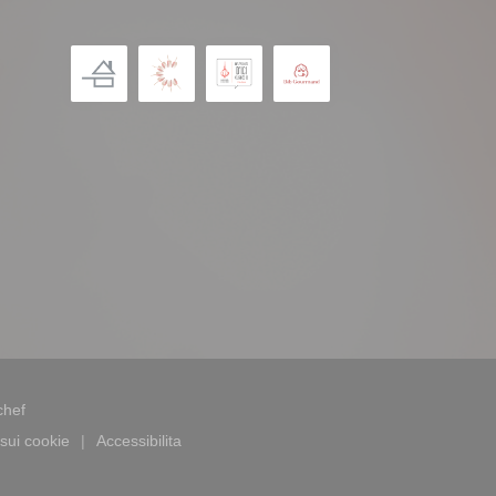
((apre una nuova finestra))
chef
sui cookie
Accessibilita
((apre una nuova finestra))
((apre una nuova finestra))