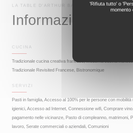
'Rifiuta tutto' o 'P
LA TABLE D'ARTHUR
BAR - BRASSERIE
CHARL
momento cl
Informazioni prati
CUCINA
Tradizionale cucina creativa francese, Moderna cucina frances
Tradizionale Revisited Francese, Bistronomique
SERVIZI
Pasti in famiglia, Accesso al 100% per le persone con mobilità r
igienici, Accesso ad Internet, Connessione wifi, Comprare vino,
pagamento nelle vicinanze, Pasto di compleanno, matrimoni, Pr
lavoro, Serate commerciali o aziendali, Comunioni