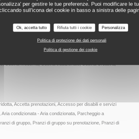
ersonalizza' per gestire le tue preferenze. Puoi modificare le tu
EVILLE-MÉZIÈRES
La Table d'Arthur
iccando sull'icona del cookie in basso a sinistra delle pagin
che
Ok, accetta tutto
Rifiuta tutti i cookie
Personalizza
Politica di protezione dei dati personali
Politica di gestione dei cookie
e, Cucina Moderna, Cucina tradizionale, Cucina Creativa,
idotta, Accetta prenotazioni, Accesso per disabili e servizi
 Aria condizionata - Aria condizionata, Parcheggio a
anzi di gruppo, Pranzi di gruppo su prenotazione, Pranzi di