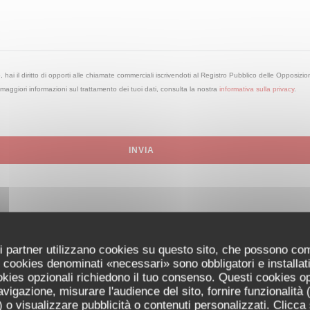
ai il diritto di opporti alle chiamate commerciali iscrivendoti al Registro Pubblico delle Opposizio
maggiori informazioni sul trattamento dei tuoi dati, consulta la nostra
informativa sulla privacy
.
uoi partner utilizzano cookies su questo sito, che possono co
 I cookies denominati «necessari» sono obbligatori e installa
cookies opzionali richiedono il tuo consenso. Questi cookies o
avigazione, misurare l'audience del sito, fornire funzionalità
 o visualizzare pubblicità o contenuti personalizzati. Clicca s