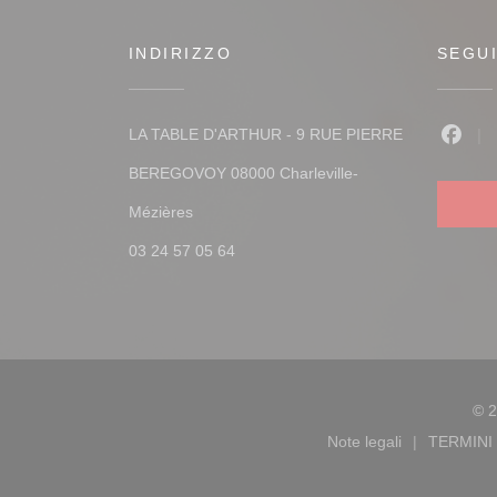
INDIRIZZO
SEGUI
LA TABLE D'ARTHUR - 9 RUE PIERRE
Faceb
BEREGOVOY 08000 Charleville-
((apre una nuova finestra))
Mézières
03 24 57 05 64
© 2
Note legali
TERMINI 
((apre una nuova 