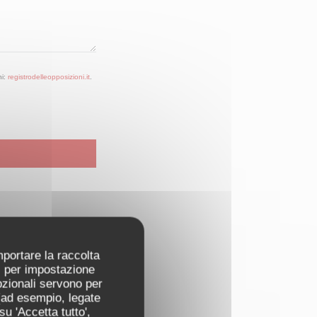
ni:
registrodelleopposizioni.it
.
mportare la raccolta
ti per impostazione
pzionali servono per
 (ad esempio, legate
u 'Accetta tutto',