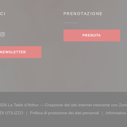
CI
PRENOTAZIONE
PRENOTA
ook ((apre una nuova finestra))
Instagram ((apre una nuova finestra))
NEWSLETTER
026 La Table d'Arthur — Creazione del sito internet ristorante con
Zen
DI UTILIZZO
Politica di protezione dei dati personali
Informativa 
finestra))
((apre una nuova finestra))
((apre una nuova finestra))