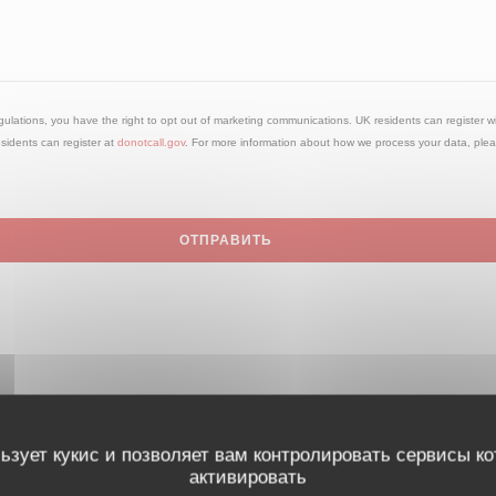
gulations, you have the right to opt out of marketing communications. UK residents can register 
esidents can register at
donotcall.gov
. For more information about how we process your data, ple
ьзует кукис и позволяет вам контролировать сервисы к
активировать