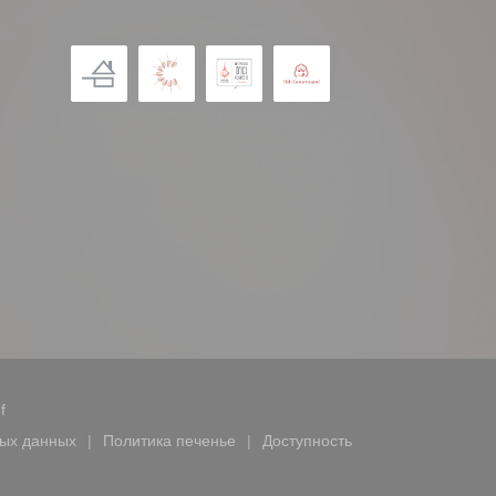
((открывается в новом окне))
f
ых данных
Политика печенье
Доступность
ается в новом окне))
((открывается в новом окне))
((открывается в новом окн