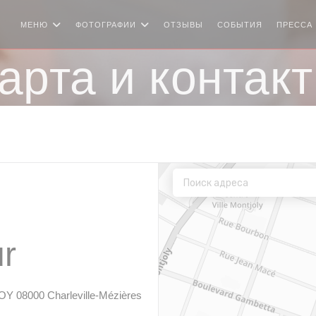
МЕНЮ
ФОТОГРАФИИ
ОТЗЫВЫ
СОБЫТИЯ
ПРЕССА
арта и контак
ur
((открывается в новом окне))
08000 Charleville-Mézières