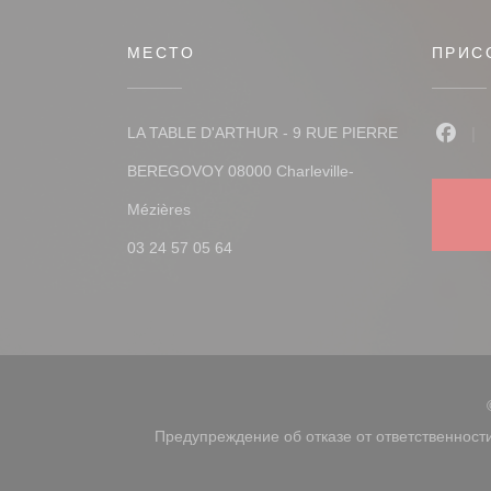
МЕСТО
ПРИС
LA TABLE D'ARTHUR - 9 RUE PIERRE
Face
BEREGOVOY 08000 Charleville-
((открывается в новом окне))
Mézières
03 24 57 05 64
Предупреждение об отказе от ответственност
((открывается в ново