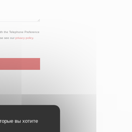
with the Telephone Preference
ase see our
privacy policy
.
оторые вы хотите