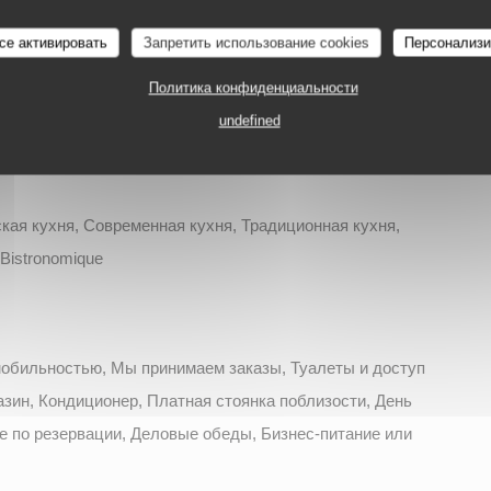
MÉZIÈRES
La Table d'Arthur
се активировать
Запретить использование cookies
Персонализи
ция
Политика конфиденциальности
undefined
ая кухня, Современная кухня, Традиционная кухня,
Bistronomique
мобильностью, Мы принимаем заказы, Туалеты и доступ
зин, Кондиционер, Платная стоянка поблизости, День
е по резервации, Деловые обеды, Бизнес-питание или