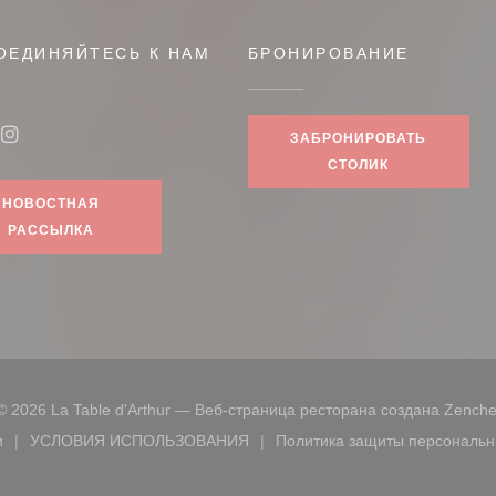
ОЕДИНЯЙТЕСЬ К НАМ
БРОНИРОВАНИЕ
ЗАБРОНИРОВАТЬ
book ((открывается в новом окне))
Instagram ((открывается в новом окне))
СТОЛИК
НОВОСТНАЯ
РАССЫЛКА
© 2026 La Table d'Arthur — Веб-страница ресторана создана
Zenche
и
УСЛОВИЯ ИСПОЛЬЗОВАНИЯ
Политика защиты персональн
м окне))
((открывается в новом окне))
((открыв