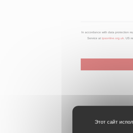
In accordance with data protection re
Service at
tpsonline.org.uk
. US r
Этот сайт испол