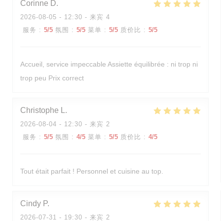
Corinne
D
2026-08-05
- 12:30 - 来宾 4
服务
:
5
/5
氛围
:
5
/5
菜单
:
5
/5
质价比
:
5
/5
Accueil, service impeccable Assiette équilibrée : ni trop ni
trop peu Prix correct
Christophe
L
2026-08-04
- 12:30 - 来宾 2
服务
:
5
/5
氛围
:
4
/5
菜单
:
5
/5
质价比
:
4
/5
Tout était parfait ! Personnel et cuisine au top.
Cindy
P
2026-07-31
- 19:30 - 来宾 2