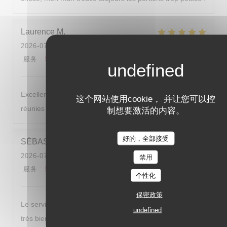
Laurence
M
2026-07-28
- 19:45 - 来宾 2
服务
:
5
/5
氛围
:
4
/5
菜单
:
5
/5
质价比
:
5
/5
Excellent repas comme d'habitude , fraicheur et saveurs
这个网站使用cookie， 并让您可以控
réunies pour ce diner d'été
制想要激活的内容。
好的，全部接受
SÉBASTIEN
D
2026-07-25
- 12:00 - 来宾 6
禁用
服务
:
5
/5
氛围
:
5
/5
菜单
:
5
/5
质价比
:
5
/5
个性化
保密政策
Le service est impeccable, les plats sont succulent, on est
undefined
très bien accueillis du début à la fin et les patrons sont du