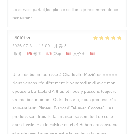
Le service parfait,les plats excellents je recommande ce
restaurant
Didier
G
2026-07-31
- 12:00 - 来宾 3
服务
:
5
/5
氛围
:
5
/5
菜单
:
5
/5
质价比
:
5
/5
Une très bonne adresse à Charleville-Mézières ⭐⭐⭐⭐⭐
Nous venons régulièrement le vendredi midi avec mon
épouse à La Table d'Arthur, et nous y passons toujours
un très bon moment. Outre la carte, nous prenons très
souvent leur "Plateau Bistrot d'Été avec Cocotte". Les
produits sont frais, le fait maison se sent tout de suite
dans l'assiette et la cuisine du chef Hubert est constante
et appliquée. Le service est à la hauteur du repas :