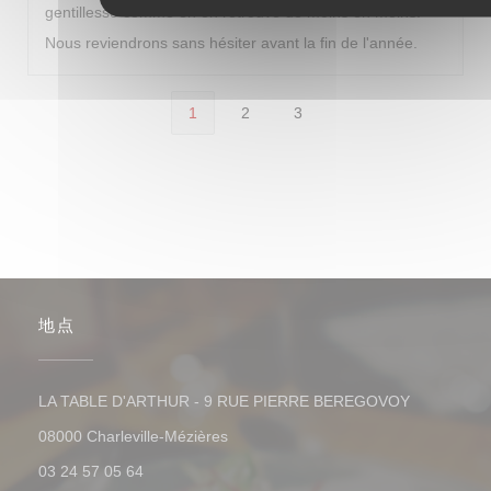
gentillesse comme on en retrouve de moins en moins.
Nous reviendrons sans hésiter avant la fin de l'année.
1
2
3
地点
LA TABLE D'ARTHUR - 9 RUE PIERRE BEREGOVOY
((在新窗口中打开))
08000 Charleville-Mézières
03 24 57 05 64