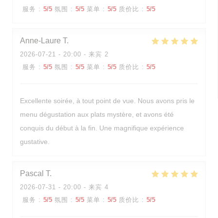
服务
:
5
/5
氛围
:
5
/5
菜单
:
5
/5
质价比
:
5
/5
Anne-Laure
T
2026-07-21
- 20:00 - 来宾 2
服务
:
5
/5
氛围
:
5
/5
菜单
:
5
/5
质价比
:
5
/5
Excellente soirée, à tout point de vue. Nous avons pris le
menu dégustation aux plats mystère, et avons été
conquis du début à la fin. Une magnifique expérience
gustative.
Pascal
T
2026-07-31
- 20:00 - 来宾 4
服务
:
5
/5
氛围
:
5
/5
菜单
:
5
/5
质价比
:
5
/5