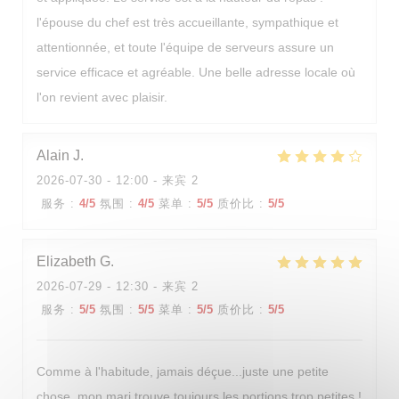
l'épouse du chef est très accueillante, sympathique et
attentionnée, et toute l'équipe de serveurs assure un
service efficace et agréable. Une belle adresse locale où
l'on revient avec plaisir.
La Table d'Arthur
Alain
J
2026-07-30
- 12:00 - 来宾 2
服务
:
4
/5
氛围
:
4
/5
菜单
:
5
/5
质价比
:
5
/5
Elizabeth
G
2026-07-29
- 12:30 - 来宾 2
服务
:
5
/5
氛围
:
5
/5
菜单
:
5
/5
质价比
:
5
/5
Comme à l'habitude, jamais déçue...juste une petite
chose, mon mari trouve toujours les portions trop petites !