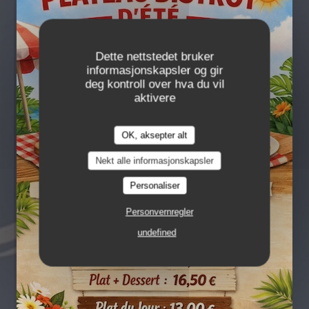
Dette nettstedet bruker
informasjonskapsler og gir
deg kontroll over hva du vil
aktivere
La Table d'Arthur
OK, aksepter alt
La Table d'Arthur
Nekt alle informasjonskapsler
LA TABLE D'ARTHUR - 9 RUE PIERRE
BEREGOVOY 08000 CHARLEVILLE-MÉZIÈRES
Personaliser
Personvernregler
undefined