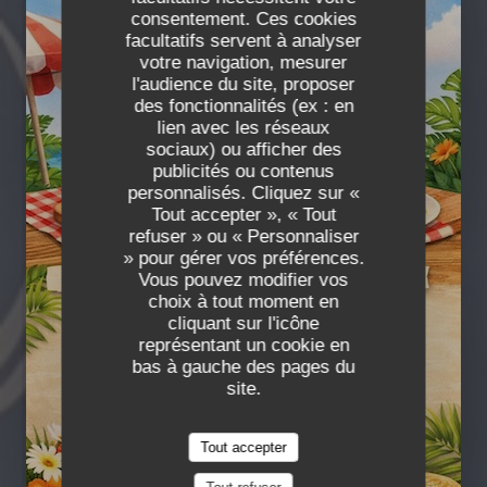
consentement. Ces cookies
facultatifs servent à analyser
votre navigation, mesurer
l'audience du site, proposer
des fonctionnalités (ex : en
lien avec les réseaux
La Table d'Arthur
sociaux) ou afficher des
publicités ou contenus
personnalisés. Cliquez sur «
La Table d'Arthur
Tout accepter », « Tout
BISTROT - BRASSERIE
LA TABLE D'ARTHUR -
refuser » ou « Personnaliser
9 RUE PIERRE BEREGOVOY 08000
» pour gérer vos préférences.
CHARLEVILLE-MÉZIÈRES
Vous pouvez modifier vos
choix à tout moment en
cliquant sur l'icône
représentant un cookie en
bas à gauche des pages du
site.
Tout accepter