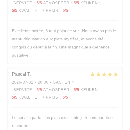
SERVICE
:
5
/5
ATMOSFEER
:
5
/5
KEUKEN
:
5
/5
KWALITEIT / PRIJS
:
5
/5
Excellente soirée, à tout point de vue. Nous avons pris le
menu dégustation aux plats mystère, et avons été
conquis du début à la fin. Une magnifique expérience
gustative.
Pascal
T
2026-07-31
- 20:00 - GASTEN 4
SERVICE
:
5
/5
ATMOSFEER
:
5
/5
KEUKEN
:
5
/5
KWALITEIT / PRIJS
:
5
/5
Le service parfait,les plats excellents je recommande ce
restaurant