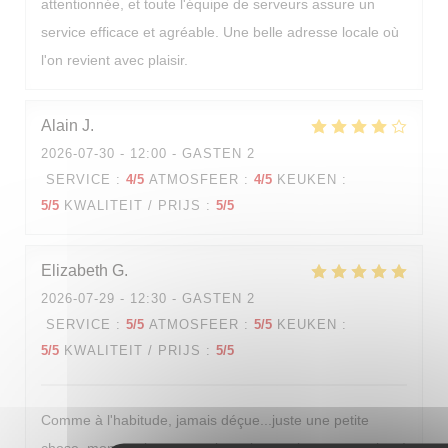
attentionnée, et toute l'équipe de serveurs assure un
service efficace et agréable. Une belle adresse locale où
l'on revient avec plaisir.
Alain
J
2026-07-30
- 12:00 - GASTEN 2
SERVICE
:
4
/5
ATMOSFEER
:
4
/5
KEUKEN
:
5
/5
KWALITEIT / PRIJS
:
5
/5
Elizabeth
G
2026-07-29
- 12:30 - GASTEN 2
SERVICE
:
5
/5
ATMOSFEER
:
5
/5
KEUKEN
:
5
/5
KWALITEIT / PRIJS
:
5
/5
Comme à l'habitude, jamais déçue...juste une petite