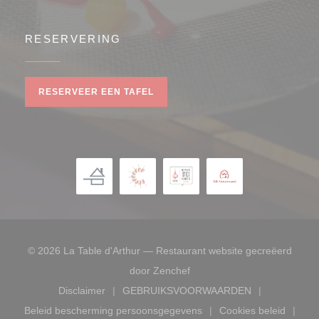
RESERVERING
RESERVEER EEN TAFEL
© 2026 La Table d'Arthur — Restaurant website gecreëerd
((opent in een nieuw venster
door
Zenchef
Disclaimer
GEBRUIKSVOORWAARDEN
((opent in een nieuw venster))
((opent in een nieuw venste
Beleid bescherming persoonsgegevens
Cookies beleid