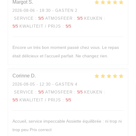
Margot
S
2026-08-06
- 19:30 - GASTEN 2
SERVICE
:
5
/5
ATMOSFEER
:
5
/5
KEUKEN
:
5
/5
KWALITEIT / PRIJS
:
5
/5
Encore un très bon moment passé chez vous. Le repas
était délicieux et l’accueil parfait. Ne changez rien.
Corinne
D
2026-08-05
- 12:30 - GASTEN 4
SERVICE
:
5
/5
ATMOSFEER
:
5
/5
KEUKEN
:
5
/5
KWALITEIT / PRIJS
:
5
/5
Accueil, service impeccable Assiette équilibrée : ni trop ni
trop peu Prix correct