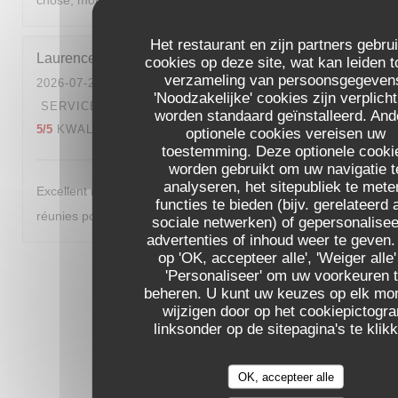
chose, mon mari trouve toujours les portions trop petites !
Het restaurant en zijn partners gebru
Laurence
M
cookies op deze site, wat kan leiden t
verzameling van persoonsgegeven
2026-07-28
- 19:45 - GASTEN 2
'Noodzakelijke' cookies zijn verplich
SERVICE
:
5
/5
ATMOSFEER
:
4
/5
KEUKEN
:
worden standaard geïnstalleerd. And
5
/5
KWALITEIT / PRIJS
:
5
/5
optionele cookies vereisen uw
toestemming. Deze optionele cooki
worden gebruikt om uw navigatie t
analyseren, het sitepubliek te mete
Excellent repas comme d'habitude , fraicheur et saveurs
functies te bieden (bijv. gerelateerd 
réunies pour ce diner d'été
sociale netwerken) of gepersonalise
advertenties of inhoud weer te geven.
op 'OK, accepteer alle', 'Weiger alle'
1
2
3
'Personaliseer' om uw voorkeuren 
beheren. U kunt uw keuzes op elk m
wijzigen door op het cookiepictogr
linksonder op de sitepagina's te klik
OK, accepteer alle