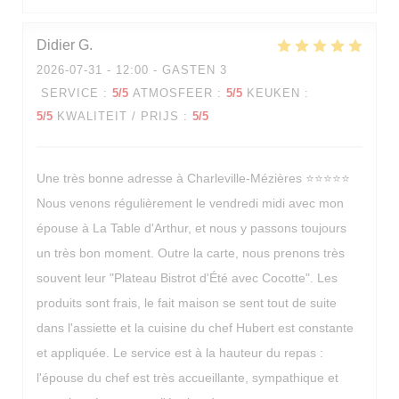
Didier
G
2026-07-31
- 12:00 - GASTEN 3
SERVICE
:
5
/5
ATMOSFEER
:
5
/5
KEUKEN
:
5
/5
KWALITEIT / PRIJS
:
5
/5
Une très bonne adresse à Charleville-Mézières ⭐⭐⭐⭐⭐
Nous venons régulièrement le vendredi midi avec mon
épouse à La Table d'Arthur, et nous y passons toujours
un très bon moment. Outre la carte, nous prenons très
La Table d'Arthur
souvent leur "Plateau Bistrot d'Été avec Cocotte". Les
produits sont frais, le fait maison se sent tout de suite
dans l'assiette et la cuisine du chef Hubert est constante
et appliquée. Le service est à la hauteur du repas :
l'épouse du chef est très accueillante, sympathique et