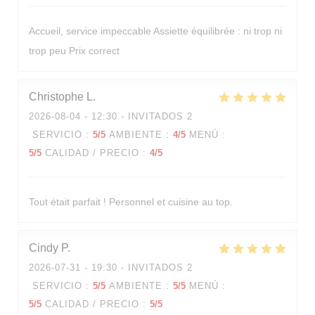
Accueil, service impeccable Assiette équilibrée : ni trop ni
trop peu Prix correct
Christophe
L
2026-08-04
- 12:30 - INVITADOS 2
SERVICIO
:
5
/5
AMBIENTE
:
4
/5
MENÚ
:
5
/5
CALIDAD / PRECIO
:
4
/5
Tout était parfait ! Personnel et cuisine au top.
Cindy
P
2026-07-31
- 19:30 - INVITADOS 2
SERVICIO
:
5
/5
AMBIENTE
:
5
/5
MENÚ
:
5
/5
CALIDAD / PRECIO
:
5
/5