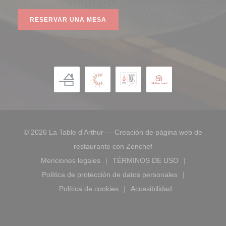
RESERVAR UNA MESA
© 2026 La Table d'Arthur — Creación de página web de
((abre en una nueva v
restaurante con
Zenchef
Menciones legales
TÉRMINOS DE USO
((abre en una nueva ventana))
((abre en una nueva ve
Política de protección de datos personales
((abre en una nueva ventana))
Política de cookies
Accesibilidad
((abre en una nueva ventana))
((abre en una nueva ve