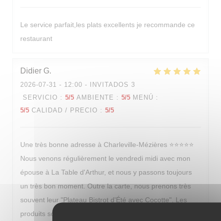
Le service parfait,les plats excellents je recommande ce
restaurant
Didier
G
2026-07-31
- 12:00 - INVITADOS 3
SERVICIO
:
5
/5
AMBIENTE
:
5
/5
MENÚ
:
5
/5
CALIDAD / PRECIO
:
5
/5
Une très bonne adresse à Charleville-Mézières ⭐⭐⭐⭐⭐
Nous venons régulièrement le vendredi midi avec mon
épouse à La Table d'Arthur, et nous y passons toujours
un très bon moment. Outre la carte, nous prenons très
souvent leur "Plateau Bistrot d'Été avec Cocotte". Les
produits sont frais, le fait maison se sent tout de suite