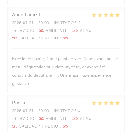
Anne-Laure
T
2026-07-21
- 20:00 - INVITADOS 2
SERVICIO
:
5
/5
AMBIENTE
:
5
/5
MENÚ
:
5
/5
CALIDAD / PRECIO
:
5
/5
Excellente soirée, à tout point de vue. Nous avons pris le
menu dégustation aux plats mystère, et avons été
La Table d'Arthur
conquis du début à la fin. Une magnifique expérience
gustative.
Pascal
T
2026-07-31
- 20:00 - INVITADOS 4
SERVICIO
:
5
/5
AMBIENTE
:
5
/5
MENÚ
:
5
/5
CALIDAD / PRECIO
:
5
/5