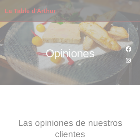
Personalización de sus opciones de cookies
La Table d'Arthur
Opiniones
Face
Inst
Las opiniones de nuestros
clientes