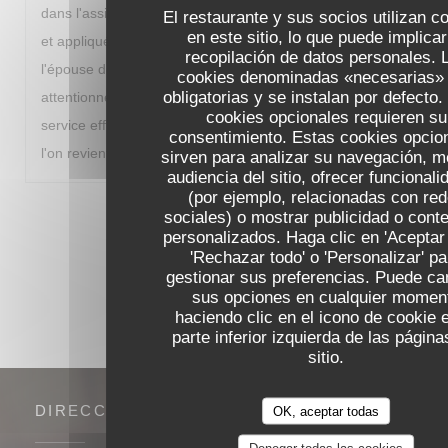
dans l'assiette et la cuisine du chef Hubert est constante
El restaurante y sus socios utilizan c
en este sitio, lo que puede implicar
et appliquée. Le service est à la hauteur du repas :
recopilación de datos personales. 
l'épouse du chef est très accueillante, sympathique et
cookies denominadas «necesarias»
obligatorias y se instalan por defecto.
attentionnée, et toute l'équipe de serveurs assure un
cookies opcionales requieren su
service efficace et agréable. Une belle adresse locale où
consentimiento. Estas cookies opcio
l'on revient avec plaisir.
sirven para analizar su navegación, me
audiencia del sitio, ofrecer funcional
(por ejemplo, relacionadas con re
sociales) o mostrar publicidad o cont
1
2
3
personalizados. Haga clic en 'Aceptar 
'Rechazar todo' o 'Personalizar' pa
gestionar sus preferencias. Puede ca
sus opciones en cualquier momen
haciendo clic en el icono de cookie 
parte inferior izquierda de las página
sitio.
DIRECCIÓN
OK, aceptar todas
Denegar todas las cookies