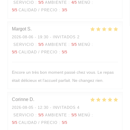
SERVICIO
:
5
/5
AMBIENTE
:
4
/5
MENÚ
:
5
/5
CALIDAD / PRECIO
:
3
/5
Margot
S
2026-08-06
- 19:30 - INVITADOS 2
SERVICIO
:
5
/5
AMBIENTE
:
5
/5
MENÚ
:
5
/5
CALIDAD / PRECIO
:
5
/5
Encore un très bon moment passé chez vous. Le repas
était délicieux et l’accueil parfait. Ne changez rien.
Corinne
D
2026-08-05
- 12:30 - INVITADOS 4
SERVICIO
:
5
/5
AMBIENTE
:
5
/5
MENÚ
:
5
/5
CALIDAD / PRECIO
:
5
/5