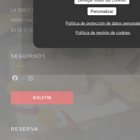
LA TABLE D'ARTHUR - 9 RUE PIERRE BEREGOVOY
Personalizar
((abre en una nueva ventana))
08000 Charleville-Mézières
Política de protección de datos personal
03 24 57 05 64
Política de gestión de cookies
SEGUIRNOS
Facebook ((abre en una nueva ventana))
Instagram ((abre en una nueva ventana))
BOLETÍN
RESERVA